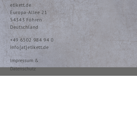
etikett.de
Europa-Allee 21
54343 Föhren
Deutschland
+49 6502 984 94 0
info{at}etikett.de
Impressum &
Datenschutz