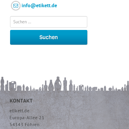
info@etikett.de
KONTAKT
etikett.de
Europa-Allee 21
54343 Föhren