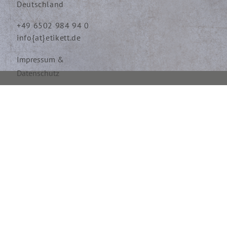
Deutschland
+49 6502 984 94 0
info{at}etikett.de
Impressum &
Datenschutz