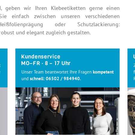
d, geben wir Ihren Klebeetiketten gerne einen
 Sie einfach zwischen unseren verschiedenen
folienprägung oder Schutzlackierung:
robust und elegant zugleich gestalten.
Kundenservice
MO–FR · 8 – 17 Uhr
k
e
Unser Team beantwortet Ihre Fragen
kompetent
und
schnell:
06502 / 984940
.