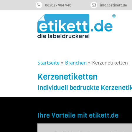
06502 - 984 940
info@etikett.de
Startseite
»
Branchen
»
Kerzenetiketten
Kerzenetiketten
Individuell bedruckte Kerzeneti
Ihre Vorteile mit etikett.de