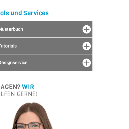
ols und Services
Musterbuch
Tutorials
Designservice
RAGEN?
WIR
LFEN GERNE!