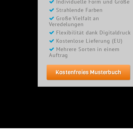
Individuelle Form und Größe
Strahlende Farben
Große Vielfalt an
Veredelungen
Flexibilität dank Digitaldruck
Kostenlose Lieferung (EU)
Mehrere Sorten in einem
Auftrag
Kostenfreies Musterbuch