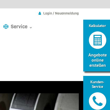
Login / Neuanmeldung
Kalkulator
Service ⌄
Angebote
online
erstellen
Kunden-
Service