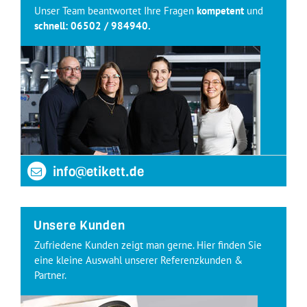
Unser Team beantwortet Ihre Fragen
kompetent
und
schnell:
06502 / 984940
.
info@etikett.de
Unsere Kunden
Zufriedene Kunden zeigt man gerne. Hier finden Sie
eine kleine Auswahl unserer Referenzkunden &
Partner.