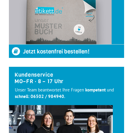
Jetzt kostenfrei bestellen!
Kundenservice
MO–FR · 8 – 17 Uhr
Unser Team beantwortet Ihre Fragen
kompetent
und
schnell:
06502 / 984940
.