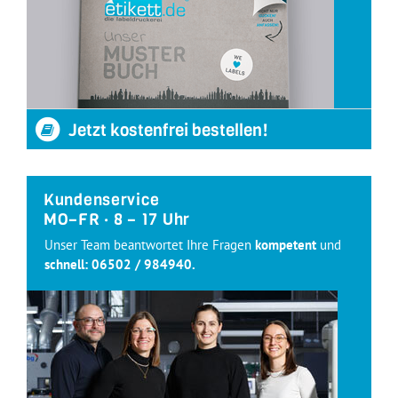
Jetzt kostenfrei bestellen!
Kundenservice
MO–FR · 8 – 17 Uhr
Unser Team beantwortet Ihre Fragen
kompetent
und
schnell:
06502 / 984940
.