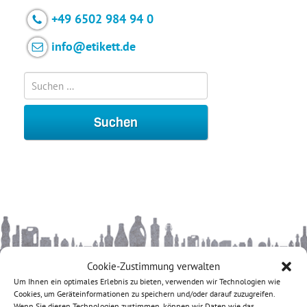
+49 6502 984 94 0
info@etikett.de
Cookie-Zustimmung verwalten
KONTAKT
Um Ihnen ein optimales Erlebnis zu bieten, verwenden wir Technologien wie
Cookies, um Geräteinformationen zu speichern und/oder darauf zuzugreifen.
etikett.de
Wenn Sie diesen Technologien zustimmen, können wir Daten wie das