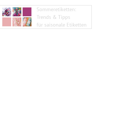
Sommeretiketten:
Trends & Tipps
für saisonale Etiketten