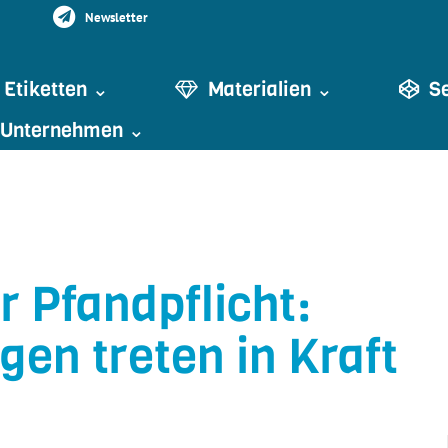
Newsletter
Etiketten ⌄
Materialien ⌄
S
Unternehmen ⌄
 Pfandpflicht:
en treten in Kraft