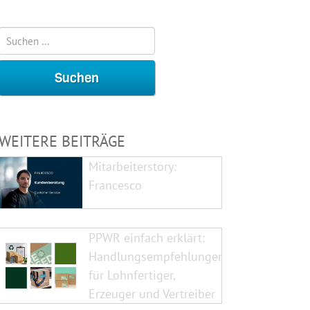
WEITERE BEITRÄGE
Mitarbeiterstory:
Francesco
PPWR einfach erklärt:
Handlungsempfehlungen
für Lohnfertiger,
Erzeuger und Vertreiber