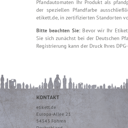
Pfandautomaten Ihr Produkt als pfandp
der speziellen Pfandfarbe ausschließl
etikett.de, in zertifizierten Standorte
Bitte beachten Sie:
Bevor wir Ihr Etik
Sie sich zunächst bei der Deutschen Pf
Registrierung kann der Druck Ihres DPG-
KONTAKT
etikett.de
Europa-Allee 21
54343 Föhren
Deutschland