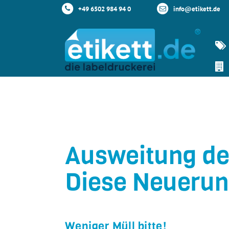
+49 6502 984 94 0
info@etikett.de
Ausweitung der
Diese Neuerung
Weniger Müll bitte!