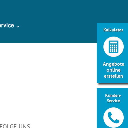
ervice ⌄
Kalkulator
Angebote
online
erstellen
Kunden-
Service
FOLGE UNS