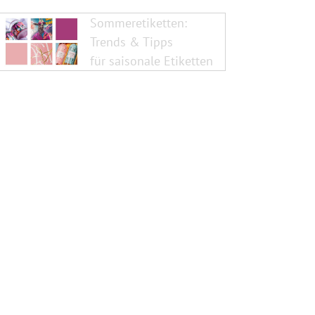
Sommeretiketten:
Trends & Tipps
für saisonale Etiketten