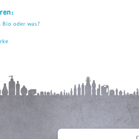
eren:
s Bio oder was?
arke
C