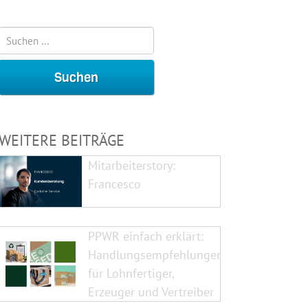
WEITERE BEITRÄGE
Mitarbeiterstory:
Francesco
PPWR einfach erklärt:
Handlungsempfehlungen
für Lohnfertiger,
Erzeuger und Vertreiber