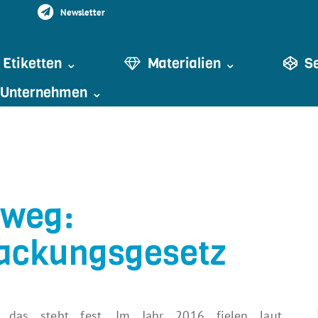
Newsletter
Etiketten ⌄
Materialien ⌄
S
Unternehmen ⌄
 weg:
ackungsgesetz
, das steht fest. Im Jahr 2016 fielen laut