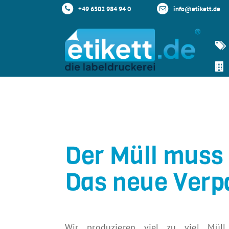
+49 6502 984 94 0
info@etikett.de
Der Müll muss
Das neue Verp
Wir produzieren viel zu viel Müll