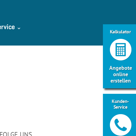
ervice ⌄
Kalkulator
Angebote
online
erstellen
Kunden-
Service
FOLGE UNS