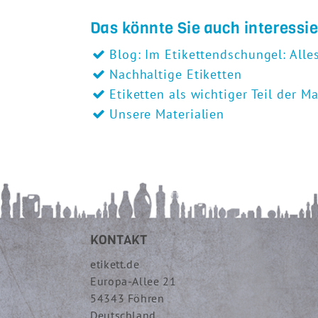
Das könnte Sie auch interessi
Blog: Im Etikettendschungel: Alle
Nachhaltige Etiketten
Etiketten als wichtiger Teil der M
Unsere Materialien
KONTAKT
etikett.de
Europa-Allee 21
54343 Föhren
Deutschland