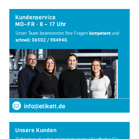
Kundenservice
MO–FR · 8 – 17 Uhr
Unser Team beantwortet Ihre Fragen
kompetent
und
schnell:
06502 / 984940
.
info@etikett.de
Unsere Kunden