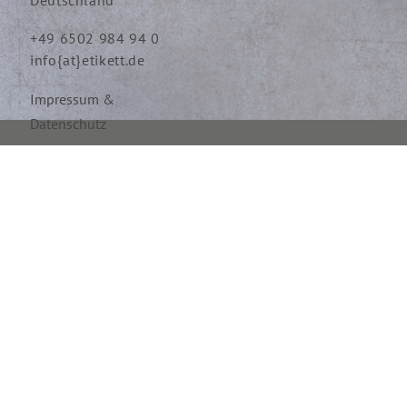
+49 6502 984 94 0
info{at}etikett.de
Impressum &
Datenschutz