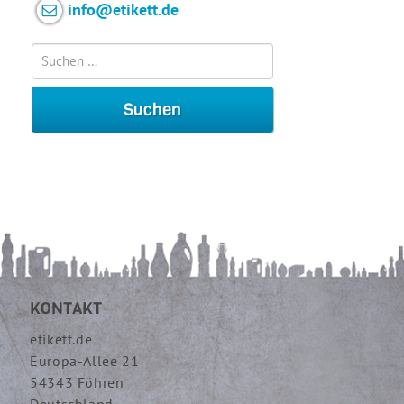
info@etikett.de
KONTAKT
etikett.de
Europa-Allee 21
54343 Föhren
Deutschland