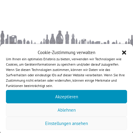
Cookie-Zustimmung verwalten
KONTAKT
Um Ihnen ein optimales Erlebnis zu bieten, verwenden wir Technologien wie
Cookies, um Geräteinformationen zu speichern und/oder darauf zuzugreifen.
etikett.de
Wenn Sie diesen Technologien zustimmen, können wir Daten wie das
Europa-Allee 21
Surfverhalten oder eindeutige IDs auf dieser Website verarbeiten. Wenn Sie Ihre
54343 Föhren
Zustimmung nicht erteilen oder widerrufen, können einige Merkmale und
Funktionen beeinträchtigt sein.
Deutschland
Akzeptieren
+49 6502 984 94 0
info{at}etikett.de
Ablehnen
Impressum &
Einstellungen ansehen
Datenschutz