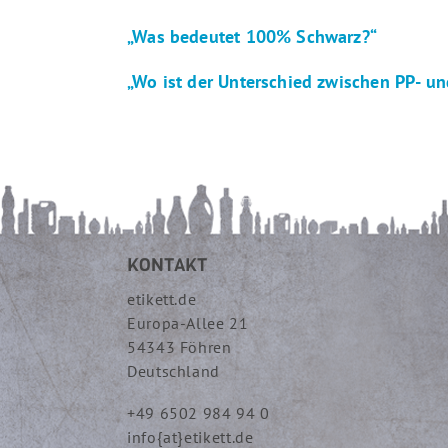
„Was bedeutet 100% Schwarz?“
„Wo ist der Unterschied zwischen PP- un
KONTAKT
etikett.de
Europa-Allee 21
54343 Föhren
Deutschland
+49 6502 984 94 0
info{at}etikett.de