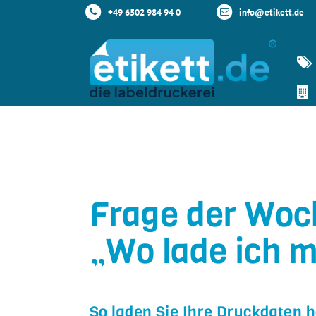
+49 6502 984 94 0
info@etikett.de
Frage der Woc
„Wo lade ich 
So laden Sie Ihre Druckdaten 