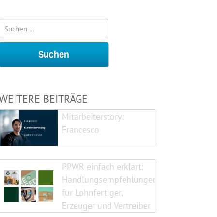
WEITERE BEITRÄGE
Mitarbeiterstory:
Francesco
PPWR einfach erklärt:
Handlungsempfehlungen
für Lohnfertiger,
Erzeuger und Vertreiber