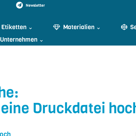
Newsletter
Etiketten ⌄
Materialien ⌄
S
Unternehmen ⌄
he:
meine Druckdatei hoc
hoch