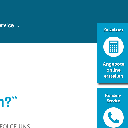
ervice ⌄
Kalkulator
Angebote
online
erstellen
Kunden-
h?“
Service
FOLGE UNS