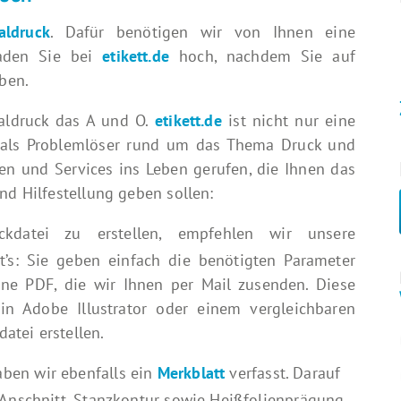
aldruck
. Dafür benötigen wir von Ihnen eine
laden Sie bei
etikett.de
hoch, nachdem Sie auf
aben.
italdruck das A und O.
etikett.de
ist nicht nur eine
r als Problemlöser rund um das Thema Druck und
fen und Services ins Leben gerufen, die Ihnen das
nd Hilfestellung geben sollen:
ei zu erstellen, empfehlen wir unsere
t’s: Sie geben einfach die benötigten Parameter
eine PDF, die wir Ihnen per Mail zusenden. Diese
n Adobe Illustrator oder einem vergleichbaren
atei erstellen.
ben wir ebenfalls ein
Merkblatt
verfasst. Darauf
 Anschnitt, Stanzkontur sowie Heißfolienprägung