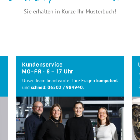
Sie erhalten in Kürze Ihr Musterbuch!
Kundenservice
MO–FR · 8 – 17 Uhr
k
e
Unser Team beantwortet Ihre Fragen
kompetent
und
schnell:
06502 / 984940
.