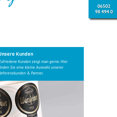
06502
98 494 0
Unsere Kunden
Zufriedene Kunden zeigt man gerne. Hier
finden Sie eine kleine Auswahl unserer
Referenzkunden & Partner.