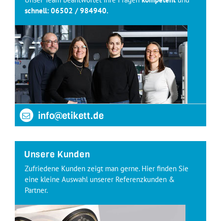
schnell:
06502 / 984940
.
info@etikett.de
Unsere Kunden
Zufriedene Kunden zeigt man gerne. Hier finden Sie
eine kleine Auswahl unserer Referenzkunden &
Partner.