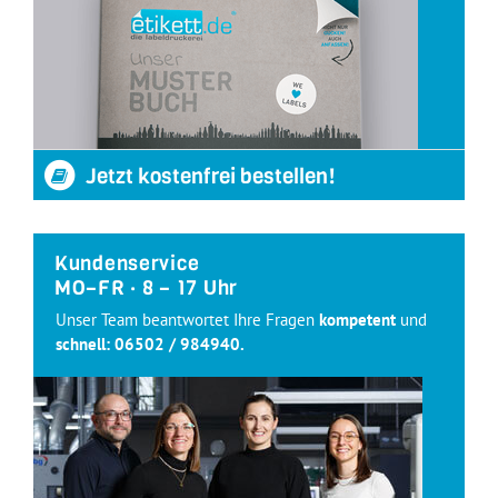
Jetzt kostenfrei bestellen!
Kundenservice
MO–FR · 8 – 17 Uhr
Unser Team beantwortet Ihre Fragen
kompetent
und
schnell:
06502 / 984940
.