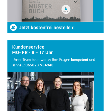
Jetzt kostenfrei bestellen!
Kundenservice
MO–FR · 8 – 17 Uhr
Unser Team beantwortet Ihre Fragen
kompetent
und
schnell:
06502 / 984940
.