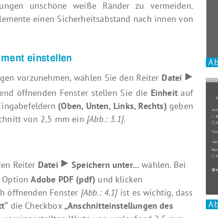
kungen unschöne weiße Ränder zu vermeiden.
 Elemente einen Sicherheitsabstand nach innen von
ment einstellen
Ab
ungen vorzunehmen, wählen Sie den Reiter
Datei
end öffnenden Fenster stellen Sie die
Einheit
auf
 Eingabefeldern
(Oben, Unten, Links, Rechts)
geben
schnitt von 2,5 mm ein
[Abb.: 3.1]
.
den Reiter
Datei
Speichern unter…
wählen. Bei
e Option
Adobe PDF (pdf)
und klicken
ch öffnenden Fenster
[Abb.: 4.1]
ist es wichtig, dass
Ab
t“
die Checkbox
„Anschnitteinstellungen des