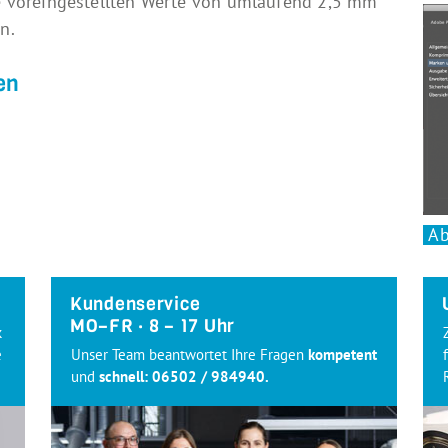
 voreingestellten Werte von umlaufend 2,5 mm
n.
en
Ab
Kundenservice
MO–FR · 8 – 17 Uhr
k
e
Unser Team beantwortet Ihre Fragen
kompetent
und
schnell:
06502 / 984940
.