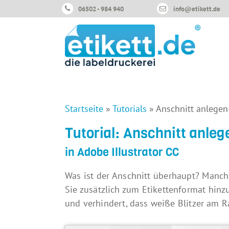
06502 - 984 940
info@etikett.de
Startseite
»
Tutorials
»
Anschnitt anlegen
Tutorial: Anschnitt anleg
in Adobe Illustrator CC
Was ist der Anschnitt überhaupt? Manchm
Sie zusätzlich zum Etikettenformat hi
und verhindert, dass weiße Blitzer am R