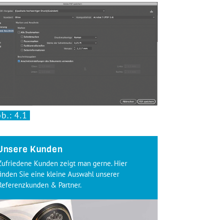
b.: 4.1
Unsere Kunden
Zufriedene Kunden zeigt man gerne. Hier
finden Sie eine kleine Auswahl unserer
Referenzkunden & Partner.