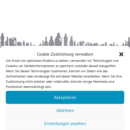
Cookie-Zustimmung verwalten
KONTAKT
Um Ihnen ein optimales Erlebnis zu bieten, verwenden wir Technologien wie
Cookies, um Geräteinformationen zu speichern und/oder darauf zuzugreifen.
etikett.de
Wenn Sie diesen Technologien zustimmen, können wir Daten wie das
Europa-Allee 21
Surfverhalten oder eindeutige IDs auf dieser Website verarbeiten. Wenn Sie Ihre
54343 Föhren
Zustimmung nicht erteilen oder widerrufen, können einige Merkmale und
Funktionen beeinträchtigt sein.
Deutschland
Akzeptieren
+49 6502 984 94 0
info{at}etikett.de
Ablehnen
Impressum &
Einstellungen ansehen
Datenschutz