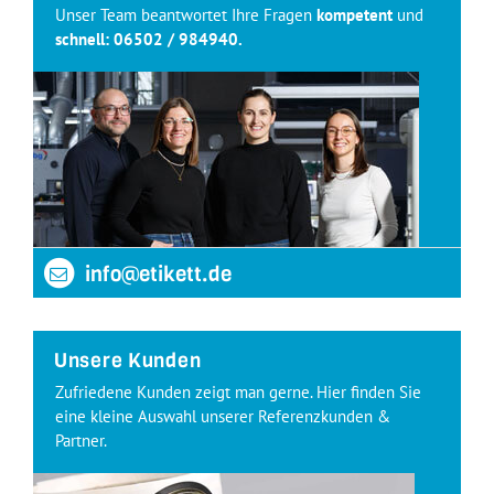
Unser Team beantwortet Ihre Fragen
kompetent
und
schnell:
06502 / 984940
.
info@etikett.de
Unsere Kunden
Zufriedene Kunden zeigt man gerne. Hier finden Sie
eine kleine Auswahl unserer Referenzkunden &
Partner.