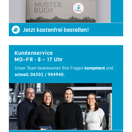
Jetzt kostenfrei bestellen!
Kundenservice
MO–FR · 8 – 17 Uhr
Unser Team beantwortet Ihre Fragen
kompetent
und
schnell:
06502 / 984940
.